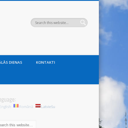
LĀS DIENAS
KONTAKTI
nguage:
English
Română
Latviešu