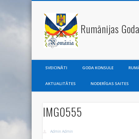
Rumānijas Goda
SVEICINĀTI
GODA KONSULE
RUMĀ
AKTUALITĀTES
NODERĪGAS SAITES
IMG0555
Admin Admin