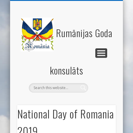
RUMĀNIJAS NACIONĀLĀS DIENAS
NODERĪGAS SAITES
GODA KONSULE
AKTUALITĀTES
EKONOMIKA
SVEICINĀTI
KONTAKTI
RUMĀNIJA
KULTŪRA
Rumānijas Goda
konsulāts
National Day of Romania
2019