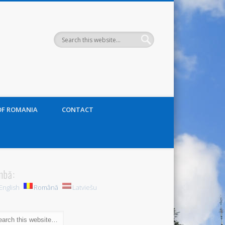
OF ROMANIA
CONTACT
mbă:
English
Română
Latviešu