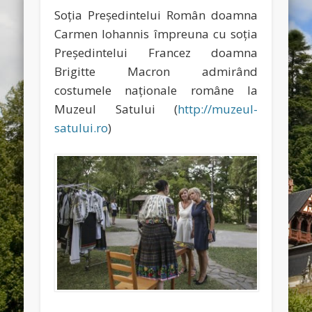
Soţia Preşedintelui Român doamna
Carmen Iohannis împreuna cu soţia
Preşedintelui Francez doamna
Brigitte Macron admirând
costumele naţionale române la
Muzeul Satului (
http://muzeul-
satului.ro
)