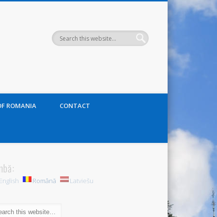
OF ROMANIA
CONTACT
mbă:
English
Română
Latviešu