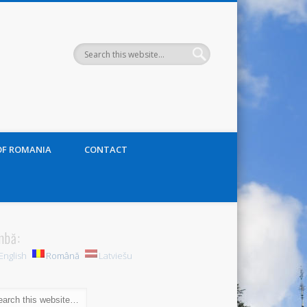
OF ROMANIA
CONTACT
mbă:
English
Română
Latviešu